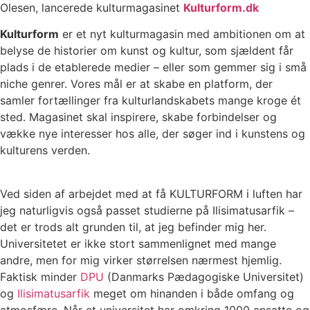
Olesen, lancerede kulturmagasinet
Kulturform.dk
Kulturform
er et nyt kulturmagasin med ambitionen om at
belyse de historier om kunst og kultur, som sjældent får
plads i de etablerede medier – eller som gemmer sig i små
niche genrer. Vores mål er at skabe en platform, der
samler fortællinger fra kulturlandskabets mange kroge ét
sted. Magasinet skal inspirere, skabe forbindelser og
vække nye interesser hos alle, der søger ind i kunstens og
kulturens verden.
Ved siden af arbejdet med at få KULTURFORM i luften har
jeg naturligvis også passet studierne på Ilisimatusarfik –
det er trods alt grunden til, at jeg befinder mig her.
Universitetet er ikke stort sammenlignet med mange
andre, men for mig virker størrelsen nærmest hjemlig.
Faktisk minder
DPU
(Danmarks Pædagogiske Universitet)
og
Ilisimatusarfik
meget om hinanden i både omfang og
atmosfære. Når et universitet har omkring 1000 ansatte og