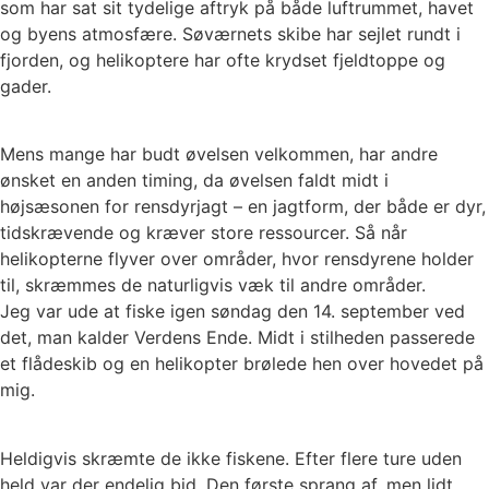
som har sat sit tydelige aftryk på både luftrummet, havet
og byens atmosfære. Søværnets skibe har sejlet rundt i
fjorden, og helikoptere har ofte krydset fjeldtoppe og
gader.
Mens mange har budt øvelsen velkommen, har andre
ønsket en anden timing, da øvelsen faldt midt i
højsæsonen for rensdyrjagt – en jagtform, der både er dyr,
tidskrævende og kræver store ressourcer. Så når
helikopterne flyver over områder, hvor rensdyrene holder
til, skræmmes de naturligvis væk til andre områder.
Jeg var ude at fiske igen søndag den 14. september ved
det, man kalder Verdens Ende. Midt i stilheden passerede
et flådeskib og en helikopter brølede hen over hovedet på
mig.
Heldigvis skræmte de ikke fiskene. Efter flere ture uden
held var der endelig bid. Den første sprang af, men lidt