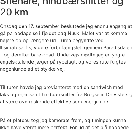
Snehare, hindbærsnitter og
20 km
Onsdag den 17. september besluttede jeg endnu engang at
gå på opdagelse i fjeldet bag Nuuk. Målet var at komme
højere op og længere ud. Turen begyndte ved
Ilisimatusarfik, videre forbi fængslet, gennem Paradisdalen
– og derefter bare opad. Undervejs mødte jeg en yngre
engelsktalende jæger på rypejagt, og vores rute fulgtes
nogenlunde ad et stykke vej.
Til turen havde jeg provianteret med en sandwich med
laks og rejer samt hindbærsnitter fra Brugseni. De viste sig
at være overraskende effektive som energikilde.
På et plateau tog jeg kameraet frem, og timingen kunne
ikke have været mere perfekt. For ud af det blå hoppede