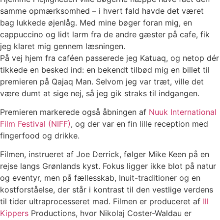
samme opmærksomhed – i hvert fald havde det været
bag lukkede øjenlåg. Med mine bøger foran mig, en
cappuccino og lidt larm fra de andre gæster på cafe, fik
jeg klaret mig gennem læsningen.
På vej hjem fra caféen passerede jeg Katuaq, og netop dér
tikkede en besked ind: en bekendt tilbød mig en billet til
premieren på Qajaq Man. Selvom jeg var træt, ville det
være dumt at sige nej, så jeg gik straks til indgangen.
Premieren markerede også åbningen af
Nuuk International
Film Festival (NIFF)
, og der var en fin lille reception med
fingerfood og drikke.
Filmen, instrueret af Joe Derrick, følger Mike Keen på en
rejse langs Grønlands kyst. Fokus ligger ikke blot på natur
og eventyr, men på fællesskab, Inuit-traditioner og en
kostforståelse, der står i kontrast til den vestlige verdens
til tider ultraprocesseret mad. Filmen er produceret af
Ill
Kippers
Productions, hvor Nikolaj Coster-Waldau er