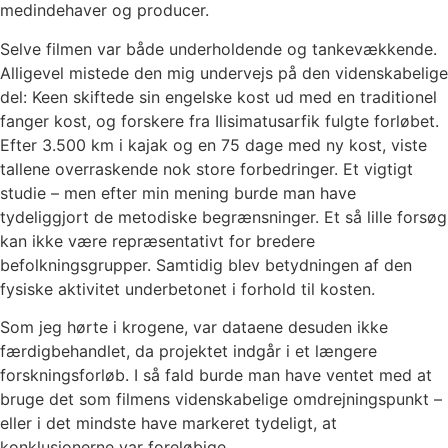
medindehaver og producer.
Selve filmen var både underholdende og tankevækkende.
Alligevel mistede den mig undervejs på den videnskabelige
del: Keen skiftede sin engelske kost ud med en traditionel
fanger kost, og forskere fra Ilisimatusarfik fulgte forløbet.
Efter 3.500 km i kajak og en 75 dage med ny kost, viste
tallene overraskende nok store forbedringer. Et vigtigt
studie – men efter min mening burde man have
tydeliggjort de metodiske begrænsninger. Et så lille forsøg
kan ikke være repræsentativt for bredere
befolkningsgrupper. Samtidig blev betydningen af den
fysiske aktivitet underbetonet i forhold til kosten.
Som jeg hørte i krogene, var dataene desuden ikke
færdigbehandlet, da projektet indgår i et længere
forskningsforløb. I så fald burde man have ventet med at
bruge det som filmens videnskabelige omdrejningspunkt –
eller i det mindste have markeret tydeligt, at
konklusionerne var foreløbige.